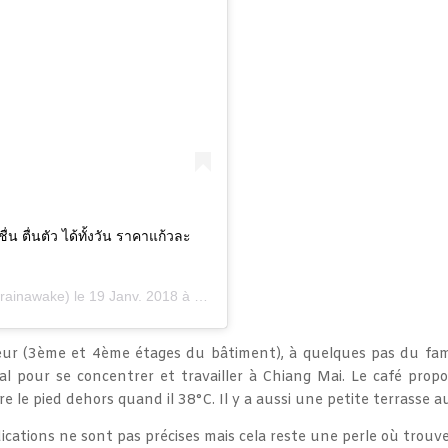
น ตื่นตัว ได้ทั้งวัน ราคาแก้วละ
ainawake) le
19 Janv. 2018 à 10 :29 PST
teur (3ème et 4ème étages du bâtiment), à quelques pas du fa
al pour se concentrer et travailler à Chiang Mai. Le café prop
 le pied dehors quand il 38°C. Il y a aussi une petite terrasse au
indications ne sont pas précises mais cela reste une perle où trouv