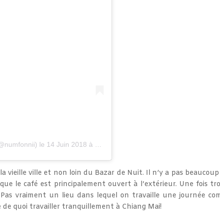
@numfonnii) le
14 Juin 2018 à 11 :00 PDT
a vieille ville et non loin du Bazar de Nuit. Il n’y a pas beaucoup
t que le café est principalement ouvert à l’extérieur. Une fois tr
. Pas vraiment un lieu dans lequel on travaille une journée com
e quoi travailler tranquillement à Chiang Mai!