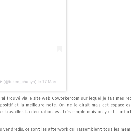
i•
(@tukee_chanya) le
17 Mars 2020 à 8 :37 PDT
e l’ai trouvé via le site web Coworker.com sur lequel je fais mes
positif et la meilleure note. On ne le dirait mais cet espace est
r travailler. La décoration est très simple mais on y est confort
les vendredis, ce sont les afterwork qui rassemblent tous les mem